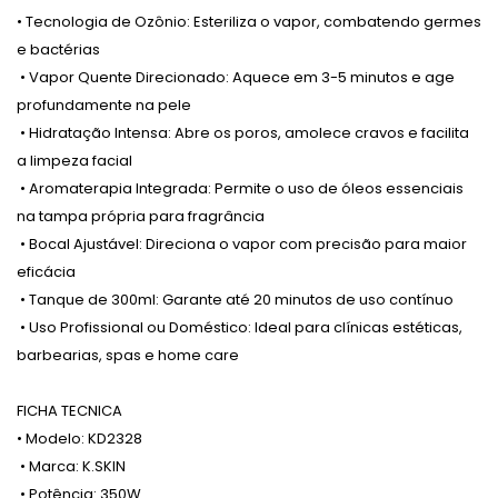
•
Tecnologia de Ozônio
: Esteriliza o vapor, combatendo germes
e bactérias
•
Vapor Quente Direcionado
: Aquece em 3-5 minutos e age
profundamente na pele
•
Hidratação Intensa
: Abre os poros, amolece cravos e facilita
a limpeza facial
•
Aromaterapia Integrada
: Permite o uso de óleos essenciais
na tampa própria para fragrância
•
Bocal Ajustável
: Direciona o vapor com precisão para maior
eficácia
•
Tanque de 300ml
: Garante até 20 minutos de uso contínuo
•
Uso Profissional ou Doméstico
: Ideal para clínicas estéticas,
barbearias, spas e home care
FICHA TECNICA
•
Modelo
: KD2328
•
Marca
: K.SKIN
•
Potência
: 350W