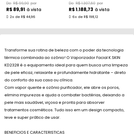
Refil 16l
Inércia Althor
T
R$ 99,90
R$ 1.307,60
R$ 89,91
R$ 1.188,73
R
à vista
à vista
2
x
de
R$ 44,96
6
x
de
R$ 198,12
Transforme sua rotina de beleza com o poder da tecnologia
térmica combinada ao ozônio! O Vaporizador Facial K.SKIN
KD2328 é o equipamento ideal para quem busca uma limpeza
de pele eficaz, relaxante e profundamente hidratante – direto
do conforto da sua casa ou clínica.
Com vapor quente e ozônio purificador, ele abre os poros,
elimina impurezas e ajuda a combater bactérias, deixando a
pele mais saudável, viçosa e pronta para absorver
tratamentos cosméticos. Tudo isso em um design compacto,
leve e super prático de usar.
BENEFICIOS E CARACTERISTICAS