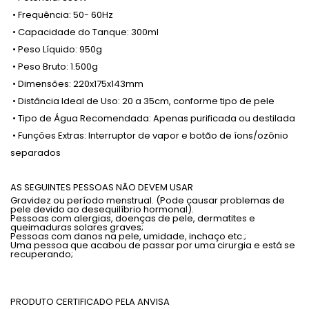
•
Frequência
: 50- 60Hz
•
Capacidade do Tanque
: 300ml
•
Peso Líquido
: 950g
•
Peso Bruto
: 1.500g
•
Dimensões
: 220x175x143mm
•
Distância Ideal de Uso
: 20 a 35cm, conforme tipo de pele
•
Tipo de Água Recomendada
: Apenas purificada ou destilada
•
Funções Extras
: Interruptor de vapor e botão de íons/ozônio
separados
AS SEGUINTES PESSOAS NÃO DEVEM USAR
Gravidez ou período menstrual. (Pode causar problemas de
pele devido ao desequilíbrio hormonal).
Pessoas com alergias, doenças de pele, dermatites e
queimaduras solares graves;
Pessoas com danos na pele, umidade, inchaço etc.;
Uma pessoa que acabou de passar por uma cirurgia e está se
recuperando;
PRODUTO CERTIFICADO PELA ANVISA