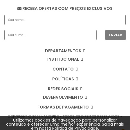
RECEBA OFERTAS COM PREÇOS EXCLUSIVOS
DEPARTAMENTOS
INSTITUCIONAL
CONTATO
POLÍTICAS
REDES SOCIAIS
DESENVOLVIMENTO
FORMAS DE PAGAMENTO
COPYRIGHT © 2021 MAMOEIRO - TODOS OS DIREITOS RESERVADOS -
Utilizamos cookies de navegação para personalizar
CNPJ: 09.213.819/0001-01
conteúdo e oferecer uma melhor experiência. Saiba mais
em nossa
Política de Privacidade
.