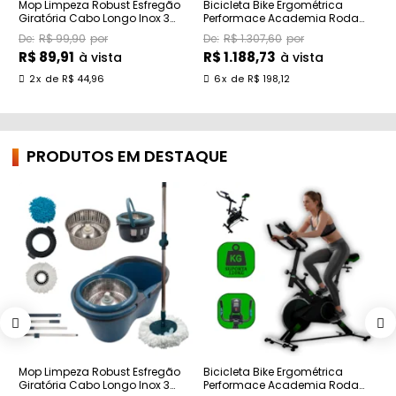
Mop Limpeza Robust Esfregão
Bicicleta Bike Ergométrica
C
Giratória Cabo Longo Inox 3
Performace Academia Roda
A
Refil 16l
Inércia Althor
T
R$ 99,90
R$ 1.307,60
R$ 89,91
R$ 1.188,73
R
à vista
à vista
2
x
de
R$ 44,96
6
x
de
R$ 198,12
PRODUTOS EM DESTAQUE
Mop Limpeza Robust Esfregão
Bicicleta Bike Ergométrica
C
Giratória Cabo Longo Inox 3
Performace Academia Roda
A