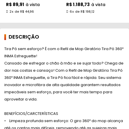
R$ 89,91
R$ 1.188,73
R
à vista
à vista
2
x
de
R$ 44,96
6
x
de
R$ 198,12
DESCRIÇÃO
Tira Pó sem esforço? É com o Refil de Mop Giratório Tira Pó 360º
INMA Esfreguette!
Cansado de esfregar o chão à mão e se sujar todo? Chega de
dor nas costas e cansaço! Com o Refil de Mop Giratório Tira Pó
360º INMA Esfreguette, a Tira Pó fica fácil e rápida. Seu sistema
inovador e microfibra de alta qualidade garantem resultados
impecáveis sem esforço, para você ter mais tempo para
aproveitar a vida.
BENEFÍCIOS/CARCTERÍSTICAS
• Limpeza profunda sem esforço: O giro 360º do mop alcança
até os cantos mais difíceis, removendo até as sujeiras mais.