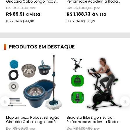
Giratória Cabo Longo Inox 3
Performace Academia Roda
A
Refil 16l
Inércia Althor
T
R$ 99,90
R$ 1.307,60
R$ 89,91
R$ 1.188,73
R
à vista
à vista
2
x
de
R$ 44,96
6
x
de
R$ 198,12
PRODUTOS EM DESTAQUE
Mop Limpeza Robust Esfregão
Bicicleta Bike Ergométrica
C
Giratória Cabo Longo Inox 3
Performace Academia Roda
A
Refil 16l
Inércia Althor
T
R$ 99,90
R$ 1.307,60