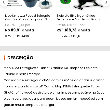
Mop Limpeza Robust Esfregão
Bicicleta Bike Ergométrica
C
Giratória Cabo Longo Inox 3
Performace Academia Roda
A
Refil 16l
Inércia Althor
T
R$ 99,90
R$ 1.307,60
R$ 89,91
R$ 1.188,73
R
à vista
à vista
2
x
de
R$ 44,96
6
x
de
R$ 198,12
DESCRIÇÃO
Mop INMA Esfreguette Turbo Giratório 14L: Limpeza Eficiente,
Rápida e Sem Esforço!
Cansado de esfregar o chão com as mãos doloridas e gastar
horas limpando a casa? Com o Mop INMA Esfreguette Turbo
Giratório 14L, você desfruta de uma limpeza impecável, prática
e sem esforço, ideal para quem busca um lar impecável sem
gastar muito tempo ou energia.