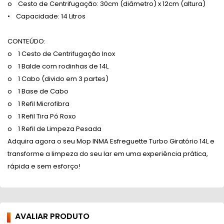
o Cesto de Centrifugação: 30cm (diâmetro) x 12cm (altura)
• Capacidade: 14 Litros
CONTEÚDO:
o 1 Cesto de Centrifugação Inox
o 1 Balde com rodinhas de 14L
o 1 Cabo (divido em 3 partes)
o 1 Base de Cabo
o 1 Refil Microfibra
o 1 Refil Tira Pó Roxo
o 1 Refil de Limpeza Pesada
Adquira agora o seu Mop INMA Esfreguette Turbo Giratório 14L e
transforme a limpeza do seu lar em uma experiência prática,
rápida e sem esforço!
AVALIAR PRODUTO