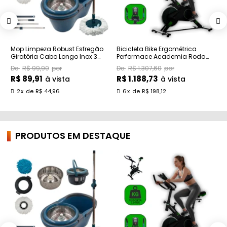
Mop Limpeza Robust Esfregão
Bicicleta Bike Ergométrica
C
Giratória Cabo Longo Inox 3
Performace Academia Roda
A
Refil 16l
Inércia Althor
T
R$ 99,90
R$ 1.307,60
R$ 89,91
R$ 1.188,73
R
à vista
à vista
2
x
de
R$ 44,96
6
x
de
R$ 198,12
PRODUTOS EM DESTAQUE