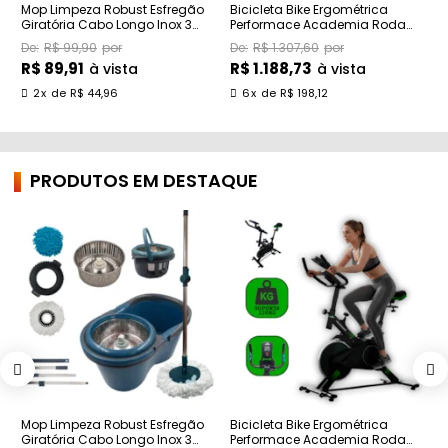
Mop Limpeza Robust Esfregão
Bicicleta Bike Ergométrica
C
Giratória Cabo Longo Inox 3
Performace Academia Roda
A
Refil 16l
Inércia Althor
T
R$ 99,90
R$ 1.307,60
R$ 89,91
R$ 1.188,73
R
à vista
à vista
2
x
de
R$ 44,96
6
x
de
R$ 198,12
PRODUTOS EM DESTAQUE
Mop Limpeza Robust Esfregão
Bicicleta Bike Ergométrica
C
Giratória Cabo Longo Inox 3
Performace Academia Roda
A