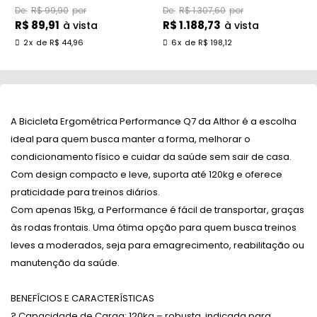
Refil 16l
Inércia Althor
T
R$ 99,90
R$ 1.307,60
R$ 89,91
R$ 1.188,73
R
à vista
à vista
2
x
de
R$ 44,96
6
x
de
R$ 198,12
A
Bicicleta Ergométrica Performance
Q7 da Althor é a escolha
ideal para quem busca manter a forma, melhorar o
condicionamento físico e cuidar da saúde sem sair de casa.
Com design compacto e leve, suporta até
120kg
e oferece
praticidade para treinos diários.
Com apenas
15kg
, a Performance é fácil de transportar, graças
às rodas frontais. Uma ótima opção para quem busca
treinos
leves a moderados
, seja para emagrecimento, reabilitação ou
manutenção da saúde.
BENEFÍCIOS E CARACTERÍSTICAS
?
Capacidade de Carga: 120kg
– robusta, indicada para